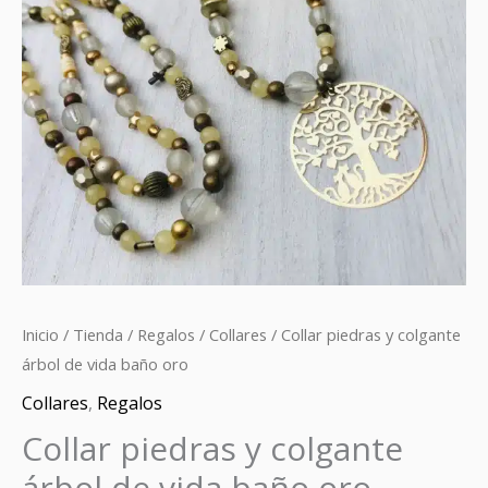
de
vida
baño
oro
cantidad
Inicio
/
Tienda
/
Regalos
/
Collares
/ Collar piedras y colgante
árbol de vida baño oro
Collares
,
Regalos
Collar piedras y colgante
árbol de vida baño oro