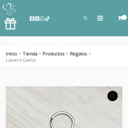
Ir
al
Buscar
contenido
REGALOS Y EMOCIONES
Inicio
Tienda
Productos
Regalos
Llavero Gatita