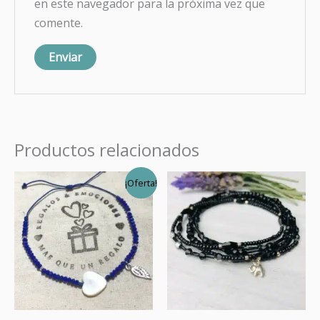
en este navegador para la próxima vez que
comente.
Productos relacionados
El
El
¡Oferta!
precio
precio
original
actual
era:
es:
$9.890.
$8.000.