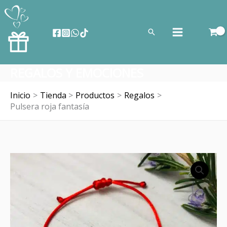
Ir
al
Buscar
contenido
REGALOS Y EMOCIONES
Inicio
Tienda
Productos
Regalos
Pulsera roja fantasía
Pulsera
roja
fantasía
cantidad