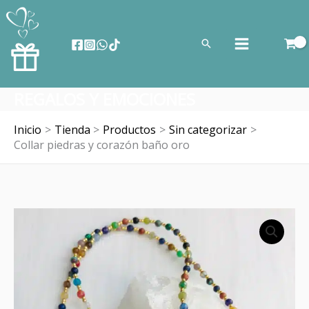
Ir
al
Buscar
contenido
REGALOS Y EMOCIONES
Inicio
Tienda
Productos
Sin categorizar
Collar piedras y corazón baño oro