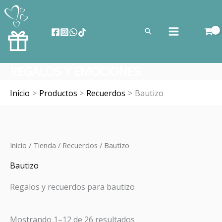
Ir
al
Buscar
contenido
REGALOS Y EMOCIONES
Inicio
Productos
Recuerdos
Bautizo
Ordenado
Inicio
/
Tienda
/
Recuerdos
/ Bautizo
por
los
Bautizo
últimos
Regalos y recuerdos para bautizo
Mostrando 1–12 de 26 resultados