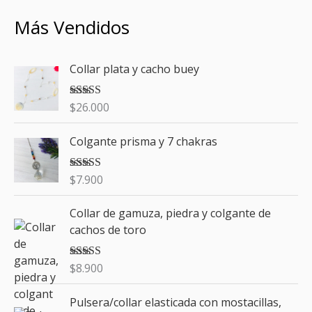
Más Vendidos
Collar plata y cacho buey
$
26.000
Valorado con
5.00
de 5
Colgante prisma y 7 chakras
$
7.900
Valorado con
5.00
de 5
Collar de gamuza, piedra y colgante de
cachos de toro
$
8.900
Valorado con
5.00
de 5
Pulsera/collar elasticada con mostacillas,