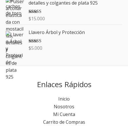
detalles y colgantes de plata 925
$
15.000
Valorado con
5.00
de 5
Llavero Árbol y Protección
$
5.000
Valorado con
5.00
de 5
Enlaces Rápidos
Inicio
Nosotros
Mi Cuenta
Carrito de Compras