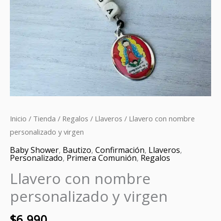
virgen
cantidad
Inicio
/
Tienda
/
Regalos
/
Llaveros
/ Llavero con nombre
personalizado y virgen
Baby Shower
,
Bautizo
,
Confirmación
,
Llaveros
,
Personalizado
,
Primera Comunión
,
Regalos
Llavero con nombre
personalizado y virgen
$
6.990