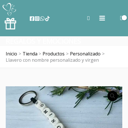
Ir
al
Buscar
contenido
REGALOS Y EMOCIONES
Inicio
Tienda
Productos
Personalizado
Llavero con nombre personalizado y virgen
Llavero
con
nombre
personalizado
y